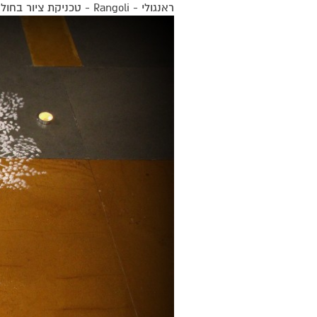
ראנגולי - Rangoli - טכניקת ציור בחול צבעוני כדי לזמן ברכה, שפע וטוב לחיים.