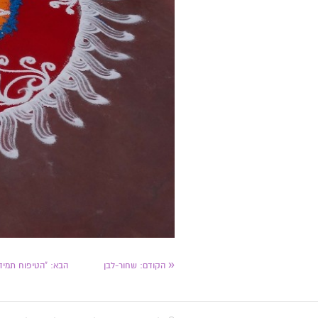
«
הקודם:
שחור-לבן
הבא:
​"הטיפוח תמיד