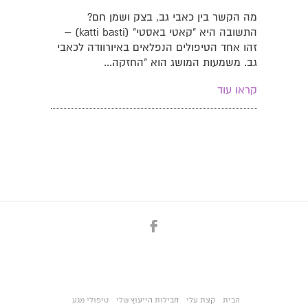
מה הקשר בין כאבי גב, בצק ושמן חם?
התשובה היא "קאטי באסטי" (katti basti) –
זהו אחד הטיפולים הנפלאים באיורוודה לכאבי
גב. משמעות המושג הוא "החזקה...
קראו עוד
הבית
קצת עלי
חבילות הייעוץ שלי
טיפולי מגע