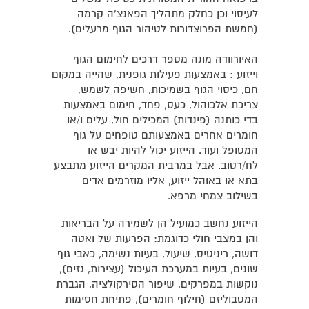
לעיסוי וכן כחלק מתהליך הפאנצ'ה קרמה
(חמשת הפרוצדורות לטיהור הגוף מרעלים).
האיורוודה מונה מספר דרכים לחימום הגוף
וייזוע : באמצעות פעילות גופנית, שהייה במקום
חם, כיסוי הגוף בשמיכות, חשיפה לשמש,
צריכת אלכוהול, כעס, פחד, חימום באמצעות
בדי כותנה (פינדות) המכילים חול, עלים ו/או
חומרים אחרים באמצעותם טופחים על גוף
המטופל ועוד. הייזוע יכול להיות יבש או
לח/רטוב. אבל במרבית המקרים הייזוע מתבצע
בתא או באוהל ייזוע, אליו מוזרמים אדים
בשילוב צמחי מרפא.
הייזוע נחשב כמועיל הן לשמירה על הבריאות
והן במצבי חולי כדוגמת: הפרעות של ואטה
דושה, ריניטיס, שיעול, בעיות נשימה, כאבי גוף
שונים, בעיות במערכת העיכול (עצירות, גזים),
נוקשות במפרקים, שיפור הסירקולציה, הגברת
המטבוליזם (חילוף חומרים), פתיחת חסימות