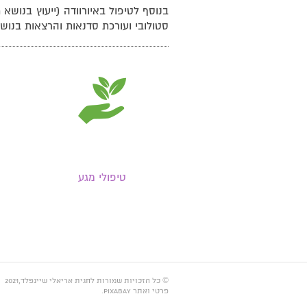
בנוסף לטיפול באיורוודה (ייעוץ בנושא 
סטולובי ועורכת סדנאות והרצאות בנושא
טיפולי מגע
© כל הזכויות שמורות לחגית אריאלי שיינפלד,2021 | 052-8344741 | צילומי תדמית (טיפולים):
פרטי ואתר Pixabay.