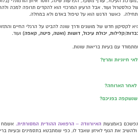
מערכת העיכול, עודף משקל, הפרעות שינה, חוסר איזון הורמונלי (בלוטת
של כולסטרול ועוד. אבל הרעיון המרכזי הוא להקדים תרופה למכה ולהח
תחילה. כאשר הדגש הוא על טיפול באדם ולא במחלה.
יא לקסיקון חדש של מושגים ודרך שונה להביט על הרגלי החיים והתזו
בדות/קלילות, יכולת עיכול, דושות (ואטה, פיטה, קאפה)
ועוד.
תמודד עם בעיות בריאות שונות.
אי חיוניות ומרץ?
 לאחר הארוחה?
שנשקפה בפניכם?
ונפשכם באמצעות
האיורוודה – הרפואה ההודית המסורתית.
אשמח לפ
ולהשיב את הגוף לאיזון שאבד לו, כפי שמתבטא בתסמינים ובעיות ברי