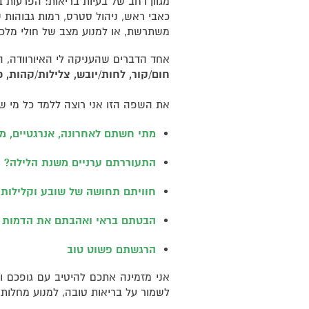
מגוון רחב של בעיות בריאות: הפרעות ב
כאבי ראש, ניהול סטרס, רמות גבוהות 
משתרשת, או למנוע מצב של חולי מלכ
אחד הדברים שהעניקה לי האיורוודה, ה
חום/קור, לחות/יובש, צלילות/קהות, כ
את השפה הזו אני רוצה ללמד כל מי שמ
מתי חשתם לאחרונה, אנרגטיים, מל
התעוררתם ערניים משנת הלילה?
חוויתם תחושה של שובע וקלילות
הבטתם בראי ואהבתם את הדמות 
הרגשתם פשוט טוב
אני מזמינה אתכם להיטיב עם גופכם 
לשמור על בריאות טובה, למנוע מחלות 