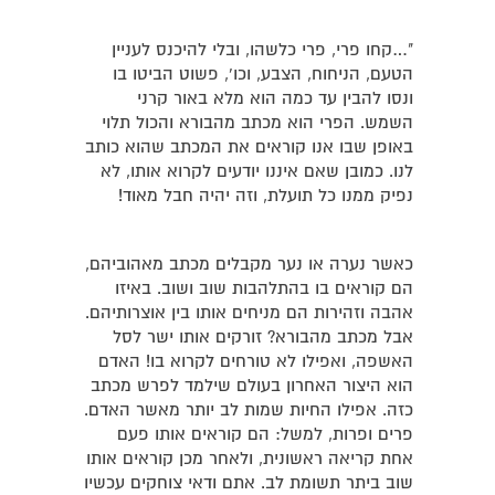
"…קחו פרי, פרי כלשהו, ובלי להיכנס לעניין
הטעם, הניחוח, הצבע, וכו', פשוט הביטו בו
ונסו להבין עד כמה הוא מלא באור קרני
השמש. הפרי הוא מכתב מהבורא והכול תלוי
באופן שבו אנו קוראים את המכתב שהוא כותב
לנו. כמובן שאם איננו יודעים לקרוא אותו, לא
נפיק ממנו כל תועלת, וזה יהיה חבל מאוד!
כאשר נערה או נער מקבלים מכתב מאהוביהם,
הם קוראים בו בהתלהבות שוב ושוב. באיזו
אהבה וזהירות הם מניחים אותו בין אוצרותיהם.
אבל מכתב מהבורא? זורקים אותו ישר לסל
האשפה, ואפילו לא טורחים לקרוא בו! האדם
הוא היצור האחרון בעולם שילמד לפרש מכתב
כזה. אפילו החיות שמות לב יותר מאשר האדם.
פרים ופרות, למשל: הם קוראים אותו פעם
אחת קריאה ראשונית, ולאחר מכן קוראים אותו
שוב ביתר תשומת לב. אתם ודאי צוחקים עכשיו