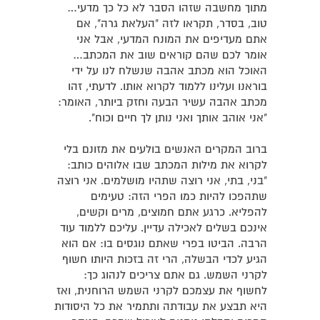
מתוך מחשבה שזהו הסבר לא כל כך מדעי…
טוב, בסדר, תקראו לזה "העלאת גרה", אם
אתם מעדיפים את המונח המדעי, אבל אני
אומר לכם שהם קוראים שוב את המכתב…
האוכל הוא מכתב אהבה שנשלח לנו על ידי
בוראנו ועלינו ללמוד לקרוא אותו. לדעתי, זהו
מכתב אהבה עשיר הבעה וחזק ביותר, האומר:
"אני אוהב אותך ואני נותן לך חיים וכוח".
ברוב המקרים האנשים בולעים את מזונם בלי
לקרוא את מילות המכתב שבו אלוהים כותב:
"בני, בתי, אני רוצה שתהיו מושלמים. אני רוצה
שתהפכו להיות כמו הפרי הזה: טעימים
להפליא. כרגע אתם חמוצים, מרים וקשים,
אינכם בשלים לאכילה עדיין. עליכם ללמוד עוד
הרבה. הביטו בפרי שאתם נוגסים בו: אם הוא
הגיע לכדי הבשלה, הרי זה בזכות היותו חשוף
לקרני השמש. גם אתם צריכים לנהוג כך:
לחשוף את עצמכם לקרני השמש הרוחנית, ואז
היא תבצע את עבודתה ותתמיר את כל היסודות