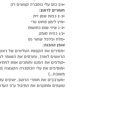
•3/4 כוס עלי כוסברה קצוצים דק
חומרים לרוטב:
•2-3 כפות שמן זית
•מיץ לימון סחוט טרי
•1-2 שיני שום כתושות
•1/2 כפית סומק
•מלח ופלפל שחור גס
אופן ההכנה:
•מסירים את הקצוות העליונים של ראש
הראשים לאורך, ופורסים את השומר לח
•קולפים את המנגו וחותכים אותו לחתיכ
•מוסיפים את עלי הכוסברה הקצוצה (כ
משובח...)
•מערבבים את חומרי הרוטב, יוצקים על
טועמים ומתקנים את התיבול ע"פ העדפ