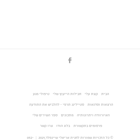
הבית
קצת עלי
חבילות הייעוץ שלי
טיפולי מגע
הרצאות וסדנאות
סטיילינג תרפי - להלביש את התודעה
האיורוודה ויתרונותיה
מתכונים
ספר השירים שלי
פרסומים בתקשורת
בלוג הודו
צרו קשר
© כל הזכויות שמורות לחגית אריאלי שיינפלד,2021 | 052-