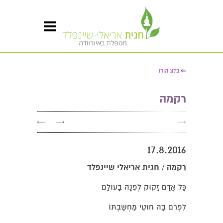
⇐
בלוג הודו
רקמה
←
→
→
17.8.2016
רִקמה / חגית אריאלי שיינפלד
כָּל אָדָם זָקוּק לְפִנָּה בָּעוֹלָם
לִפְרֹם בָּהּ חוּטֵי מַחְשַׁבְתּוֹ