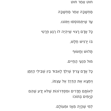
חוּט אַחַר חוּט
מַחְשָׁבָה אַחַר מַחְשָׁבָה
עַד שֶׁיִּתְמוֹסְסוּ וְיִמּוֹגוּ.
כָּל אָדָם רָצוּי שֶׁיִּהְיֶה לוֹ רֶגַע פְּרָטִי
בּוֹ יַרְגִּישׁ חַלָּשׁ,
תָּלוּשׁ וְחָשׂוּף
מוּל פִּגְעֵי הַחַיִּים.
כָּל אָדָם צָרִיךְ שֶׁיֵּלֵךְ לָאִבּוּד בֵּין שְׁבִילֵי הַזְּמַן
וְיִמְצָא אֶת הַדֶּרֶךְ אֶל עַצְמוֹ,
לְאוֹתָם חֲדָרִים וּמִסְדְּרוֹנוֹת שֶׁלֹּא יָדַע שֶׁהֵם
קַיָּמִים בְּתוֹכוֹ
לְמִי שֶׁהָיָה מֵאָז וּמֵעוֹלָם.