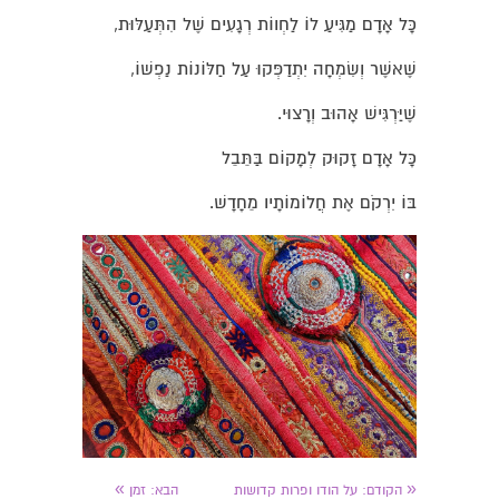
כָּל אָדָם מַגִּיעַ לוֹ לַחְווֹת רְגָעִים שֶׁל הִתְּעַלּוּת,
שֶׁאשֶׁר וְשִׂמְחָה יִתְדַפְּקוּ עַל חַלּוֹנוֹת נַפְשׁוֹ,
שֶׁיַּרְגִּישׁ אָהוּב וְרָצוּי.
כָּל אָדָם זָקוּק לְמָקוֹם בַּתֵּבֵל
בּוֹ יִרְקֹם אֶת חֲלוֹמוֹתָיו מֵחָדָשׁ.
»
«
הקודם:
על הודו ופרות קדושות
הבא:
זמן