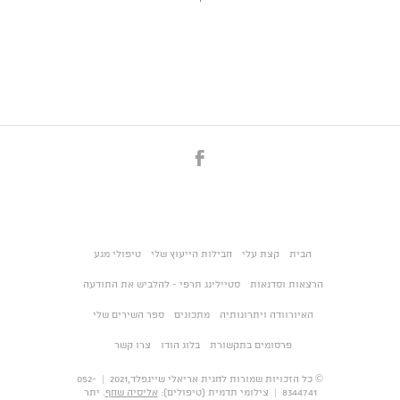
הבית
קצת עלי
חבילות הייעוץ שלי
טיפולי מגע
הרצאות וסדנאות
סטיילינג תרפי - להלביש את התודעה
האיורוודה ויתרונותיה
מתכונים
ספר השירים שלי
פרסומים בתקשורת
בלוג הודו
צרו קשר
© כל הזכויות שמורות לחגית אריאלי שיינפלד,2021 | 052-
8344741 | צילומי תדמית (טיפולים):
אליסיה שחף
. יתר