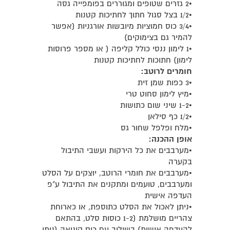
•2 גזרים שטופים ומגוררים בפומפייה גסה
•1/2 בצל סגול חתוך לחתיכות קטנות
•3/4 כוס חמוציות מיובשות אורגניות (אפשר
להמיר גם בצימוקים)
•1 לימון ננסי כולל קליפה ( או מספר פרוסות
לימון) חתוכות לחתיכות קטנות
חומרים לרוטב:
•3 כפות שמן זית
•מיץ לימון סחוט טרי
•1-2 שיני שום כתושות
•1/2 כף סילאן
•מלח ופלפל שחור גס
אופן ההכנה:
•מערבבים את כל הירקות ועשבי התיבול
בקערה
•מערבבים את חומרי הרוטב, יוצקים על הסלט
ומערבבים, טועמים ומתקנים את התיבול ע"פ
העדפה אישית
•ניתן לאכול את הסלט כתוספת, או כארוחת
צהריים מושלמת (1-2 כוסות סלט, בהתאם
להעדפה אישית) בשילוב עם כוס קינואה (ניתן